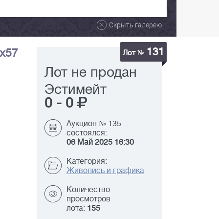
Скрыть галерею
131
0х57
Лот №
Лот не продан
Эстимейт
0
-
0
Аукцион № 135
состоялся:
06 Май 2025 16:30
Категория:
Живопись и графика
Количество
просмотров
лота:
155