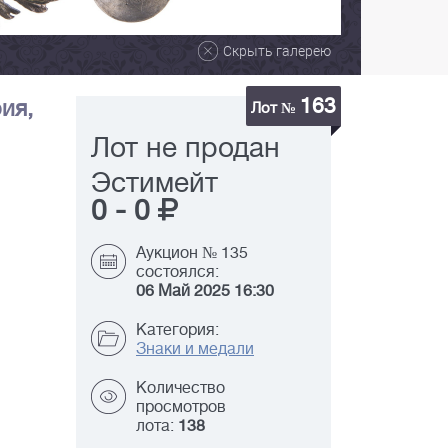
Скрыть галерею
163
ия,
Лот №
Лот не продан
Эстимейт
0
-
0
Аукцион № 135
состоялся:
06 Май 2025 16:30
Категория:
Знаки и медали
Количество
просмотров
лота:
138