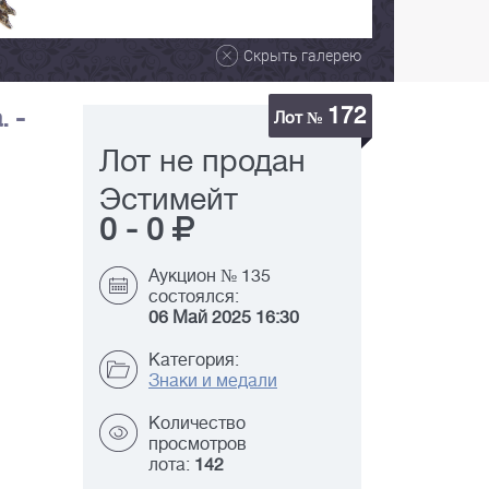
Скрыть галерею
172
 -
Лот №
Лот не продан
Эстимейт
0
-
0
Аукцион № 135
состоялся:
06 Май 2025 16:30
Категория:
Знаки и медали
Количество
просмотров
лота:
142