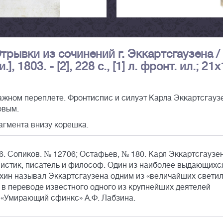
трывки из сочинений г. Эккартсгаузена /
.], 1803. - [2], 228 c., [1] л. фронт. ил.; 21
жном переплете. Фронтиспис и силуэт Карла Эккартсгауз
овым.
рагмента внизу корешка.
. Сопиков. № 12706; Остафьев, № 180. Карл Эккартсгаузе
мистик, писатель и философ. Один из наиболее выдающихс
ухин называл Эккартсгаузена одним из «величайших свети
в переводе известного одного из крупнейших деятелей
 «Умирающий сфинкс» А.Ф. Лабзина.