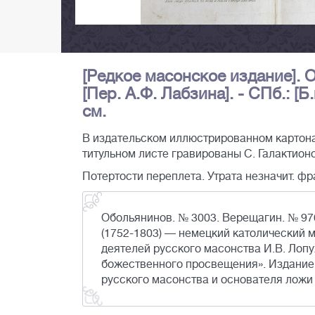
[Редкое масонское издание]. О
[Пер. А.Ф. Лабзина]. - СПб.: [Б.и
см.
В издательском иллюстрированном картона
титульном листе гравированы С. Галактион
Потертости переплета. Утрата незначит. ф
Обольянинов. № 3003. Верещагин. № 976
(1752-1803) — немецкий католический 
деятелей русского масонства И.В. Лоп
божественного просвещения». Издание 
русского масонства и основателя ложи