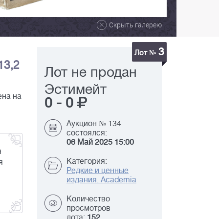
Скрыть галерею
3
Лот №
х13,2
Лот не продан
Эстимейт
ена на
0
-
0
Аукцион № 134
состоялся:
06 Май 2025 15:00
н
Категория:
я
Редкие и ценные
л
издания. Academia
Количество
просмотров
лота:
152