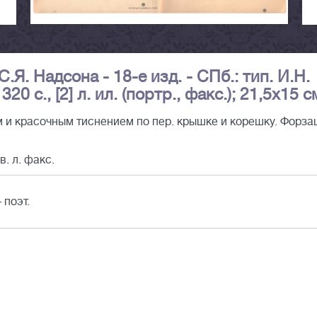
.Я. Надсона - 18-е изд. - СПб.: тип. И.Н.
20 с., [2] л. ил. (портр., факс.); 21,5х15 с
 и красочным тиснением по пер. крышке и корешку. Форза
в. л. факс.
 поэт.