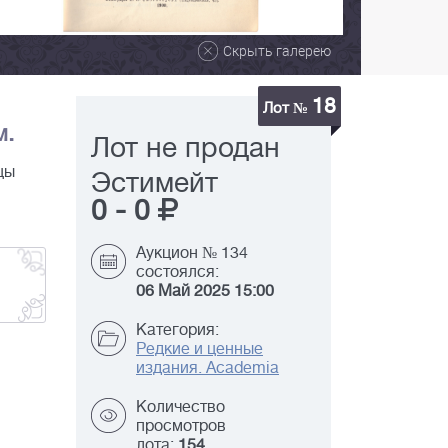
Скрыть галерею
18
Лот №
м.
Лот не продан
цы
Эстимейт
0
-
0
Аукцион № 134
состоялся:
06 Май 2025 15:00
Категория:
Редкие и ценные
издания. Academia
Количество
просмотров
лота:
154