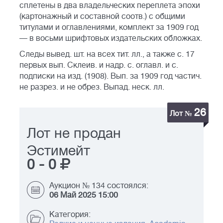
сплетены в два владельческих переплета эпохи
(картонажный и составной соотв.) с общими
титулами и оглавлениями, комплект за 1909 год
— в восьми шрифтовых издательских обложках.
Следы вывед. шт. на всех тит. лл., а также с. 17
первых вып. Склеив. и надр. с. оглавл. и с.
подписки на изд. (1908). Вып. за 1909 год частич.
не разрез. и не обрез. Выпад. неск. лл.
26
Лот №
Лот не продан
Эстимейт
0
-
0
Аукцион № 134 состоялся:
06 Май 2025 15:00
Категория: