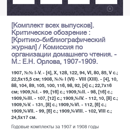
[Комплект всех выпусков].
Критическое обозрение :
[Критико-библиографический
журнал] / Комиссия по
организации домашнего чтения. -
М.: Е.Н. Орлова, 1907-1909.
1907, №№ I-V. - [4], X, 128, 122, 94, VI, 80, 85, V с.;
22,5х15,5 см; 1908, №№ I (VI) - VIII (XIII). - [4], 10,
88, 104, 89, 105, 100, 116, 98, 92, [4] c.; 22,7х16
см; 1909,№I. - 99, [16] c.; 1909,№II. - 98, [16] с.;
1909,№III. - 107, [12] с.; 1909,№IV. - 112, 10, [8] с.;
1909,№V. - 131, [8] с.; 1909,№VI. - 112, [6] с.;
1909,№VII. - 99, [6] с.; 1909,№VIII. - 102, VIII c.;
24,5х17 см.
Годовые комплекты за 1907 и 1908 годы