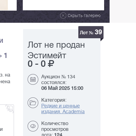
Скрыть галерею
39
Лот №
и
Лот не продан
Эстимейт
+ 1
0
-
0
з. на
Аукцион № 134
лнена
состоялся:
06 Май 2025 15:00
Категория:
Редкие и ценные
издания. Academia
Количество
 и
просмотров
лота:
124