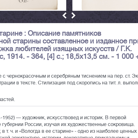
старине : Описание памятников
ной старины составленное и изданное пр
жка любителей изящных искусств / Г.К.
1914. - 364, [4] с.; 18,5х13,5 см. - 1 000 
с чернокрасочным и серебряным тиснением на пер. ст. Эк
ации в тексте. Стилизация под скоропись на тит. л. выпо
частей.
-1952) — художник, искусствовед и историк. В первой
е губернии России, изучая их художественные сокровища.
 в т. ч. и «Вологда в ее старине» - одно из наиболее ценных