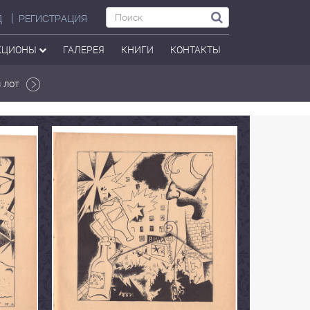
Д
РЕГИСТРАЦИЯ
КЦИОНЫ
ГАЛЕРЕЯ
КНИГИ
КОНТАКТЫ
 лот