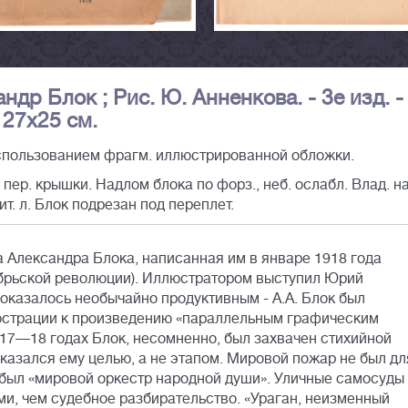
ндр Блок ; Рис. Ю. Анненкова. - 3е изд. - 
; 27х25 см.
спользованием фрагм. иллюстрированной обложки.
пер. крышки. Надлом блока по форз., неб. ослабл. Влад. на
тит. л. Блок подрезан под переплет.
 Александра Блока, написанная им в январе 1918 года
ябрьской революции). Иллюстратором выступил Юрий
 оказалось необычайно продуктивным - А.А. Блок был
люстрации к произведению «параллельным графическим
917—18 годах Блок, несомненно, был захвачен стихийной
казался ему целью, а не этапом. Мировой пожар не был дл
был «мировой оркестр народной души». Уличные самосуды
и, чем судебное разбирательство. «Ураган, неизменный