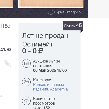
Скрыть галерею
45
Пб.:
Лот №
Лот не продан
Эстимейт
дп. на
0
-
0
Аукцион № 134
состоялся:
06 Май 2025 15:00
Категория:
Редкие и ценные
издания. Academia
я
Количество
просмотров
лота:
152