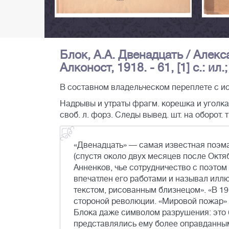
Блок, А.А. Двенадцать / Алекса
Алконост, 1918. - 61, [1] с.: ил.
В составном владельческом переплете с и
Надрывы и утраты фрагм. корешка и уголка 
своб. л. форз. Следы вывед. шт. на оборот. 
«Двенадцать» — самая известная поэма
(спустя около двух месяцев после Окт
Анненков, чье сотрудничество с поэтом
впечатлен его работами и называл ил
текстом, рисованным близнецом». «В 1
стороной революции. «Мировой пожар» 
Блока даже символом разрушения: это 
представлялись ему более оправданным