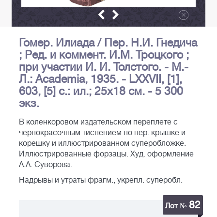
Гомер. Илиада / Пер. Н.И. Гнедича
; Ред. и коммент. И.М. Троцкого ;
при участии И. И. Толстого. - М.-
Л.: Academia, 1935. - LXXVII, [1],
603, [5] с.: ил.; 25х18 см. - 5 300
экз.
В коленкоровом издательском переплете с
чернокрасочным тиснением по пер. крышке и
корешку и иллюстрированном суперобложке.
Иллюстрированные форзацы. Худ. оформление
А.А. Суворова.
Надрывы и утраты фрагм., укрепл. суперобл.
82
Лот №