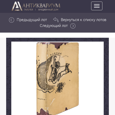
Toggle
navigation
Предыдущий лот
Вернуться к списку лотов
Следующий лот