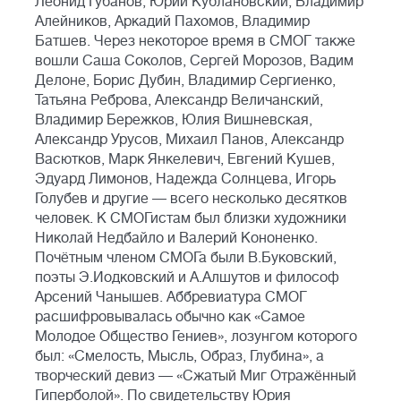
Леонид Губанов, Юрий Кублановский, Владимир
Алейников, Аркадий Пахомов, Владимир
Батшев. Через некоторое время в СМОГ также
вошли Саша Соколов, Сергей Морозов, Вадим
Делоне, Борис Дубин, Владимир Сергиенко,
Татьяна Реброва, Александр Величанский,
Владимир Бережков, Юлия Вишневская,
Александр Урусов, Михаил Панов, Александр
Васютков, Марк Янкелевич, Евгений Кушев,
Эдуард Лимонов, Надежда Солнцева, Игорь
Голубев и другие — всего несколько десятков
человек. К СМОГистам был близки художники
Николай Недбайло и Валерий Кононенко.
Почётным членом СМОГа были В.Буковский,
поэты Э.Иодковский и А.Алшутов и философ
Арсений Чанышев. Аббревиатура СМОГ
расшифровывалась обычно как «Самое
Молодое Общество Гениев», лозунгом которого
был: «Смелость, Мысль, Образ, Глубина», а
творческий девиз — «Сжатый Миг Отражённый
Гиперболой». По свидетельству Юрия