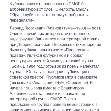
Кублановского первоначально СМОГ был
аббревиатурой от слов «Смелость, Мысль,
Образ, Глубина», «это потом уж доброхоты
переделали».
Леонид Георгиевич Губанов (1946—1983) — поэт.
Один из ярчайших авторов отечественного
андеграунда. Занимался в литературной студии
при Дворце пионеров. Несколько стихотворений
были опубликованы в газете «Пионерская
правда». Увлекся футуризмом и создал
неофутуристический самиздатовский журнал
«Бом». В 1964 году отрывок из поэмы напечатал
журнал «Юность» (последняя публикация в
советской прессе). Публиковался в самиздате
(альманахи «Авангард», «Чу!», «Сфинксы»). В
начале 1965 года вместе с Владимиром
Алейниковым стал одним из создателей
литературной группы СМОГ. По его
предложению группа провела демонстрацию в
защиту «левого искусства» и приняла участие в