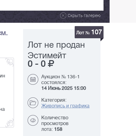
Скрыть галерею
107
см.
Лот №
Лот не продан
Эстимейт
0
-
0
дин
Аукцион № 136-1
состоялся:
14 Июнь 2025 15:00
Категория:
Живопись и графика
на
Количество
просмотров
лота:
158