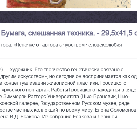
 Бумага, смешанная техника. - 29,5х41,5 
тора: «Леночке от автора с чувством человеколюбия
) — художник. Его творчество генетически связано с
ругим искусством», но сегодня он воспринимается как о
ле концептуализации живописной пластики. Гросицкого
 «русского поп-арта». Работы Гросицкого находятся в ряде
ее Зиммерли Ратгерс Университета (Нью-Брансвик, Нью-
ковской галерее, Государственном Русском музее, ряде
естве частных коллекций по всему миру. Елена Соломонов
ена В.Д. Есакова. Из собрания Есакова и Левиной.