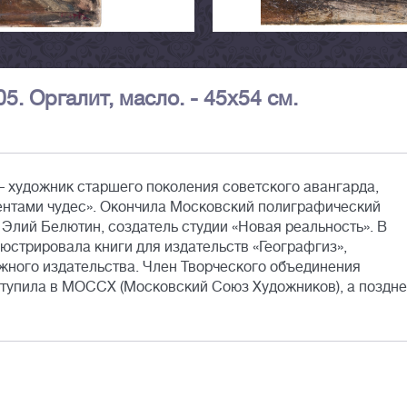
5. Оргалит, масло. - 45х54 см.
– художник старшего поколения советского авангарда,
ентами чудес». Окончила Московский полиграфический
л Элий Белютин, создатель студии «Новая реальность». В
юстрировала книги для издательств «Географгиз»,
ижного издательства. Член Творческого объединения
ступила в МОССХ (Московский Союз Художников), а поздн