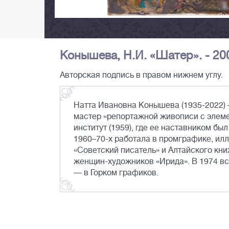
Конышева, Н.И. «Шатер». - 200
Авторская подпись в правом нижнем углу.
Натта Ивановна Конышева (1935-2022) 
мастер «репортажной живописи с элем
институт (1959), где ее наставником бы
1960–70-х работала в промграфике, илл
«Советский писатель» и Алтайского кн
женщин-художников «Ирида». В 1974 в
— в Горком графиков.