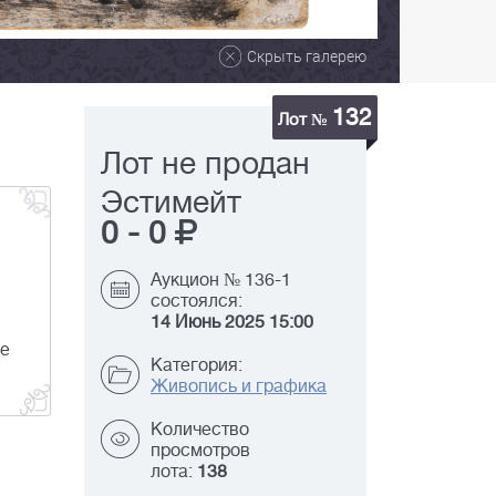
Скрыть галерею
132
Лот №
Лот не продан
Эстимейт
0
-
0
Аукцион № 136-1
состоялся:
14 Июнь 2025 15:00
ее
Категория:
Живопись и графика
Количество
просмотров
лота:
138