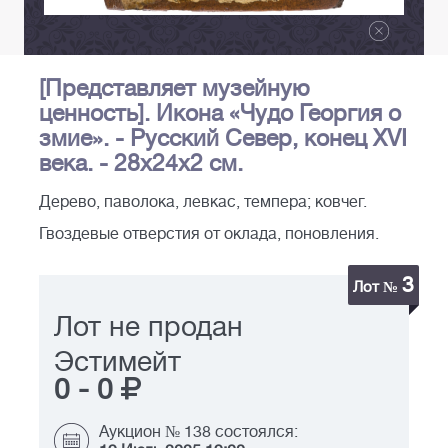
[Представляет музейную
ценность]. Икона «Чудо Георгия о
змие». - Русский Север, конец XVI
века. - 28х24х2 см.
Дерево, паволока, левкас, темпера; ковчег.
Гвоздевые отверстия от оклада, поновления.
3
Лот №
Лот не продан
Эстимейт
0
-
0
Аукцион № 138 состоялся: