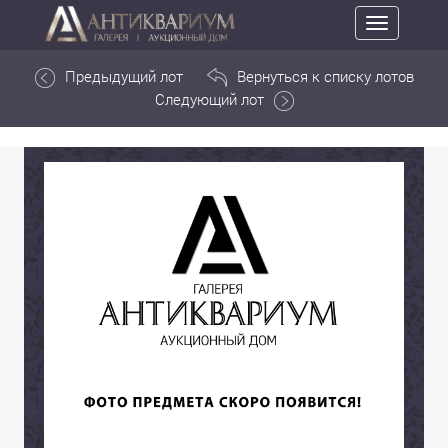
Toggle
navigation
Предыдущий лот
Вернуться к списку лотов
Следующий лот