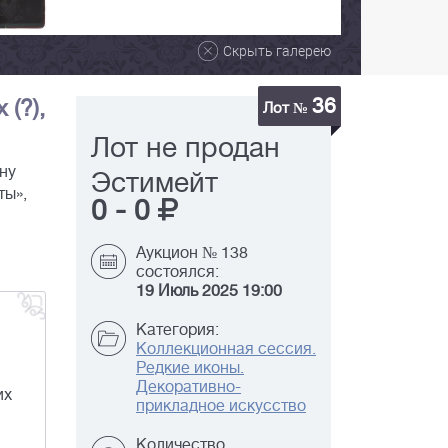
Скрыть галерею
36
(?),
Лот №
Лот не продан
ну
Эстимейт
ты»,
0
-
0
Аукцион № 138
состоялся:
19 Июль 2025 19:00
Категория:
Коллекционная сессия.
Редкие иконы.
Декоративно-
их
прикладное искусство
Количество