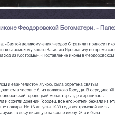
иконе Феодоровской Богоматери. - Палех 
ма: «Святой великомученик Феодор Стратилат приносит ико
ны костромскому князю Василию Ярославичу во время охо
ый ход из Костромы», «Поставление иконы в Феодоровском
лом и евангелистом Лукою, была обретена святым
овичем в часовне близ волжского Городца. В середине XII
Феодоровский Городецкий монастырь, где и хранилась
ли и сожгли древний Городец, все его жители бежали из эт
 огне пожара. Но 16 августа 1239 года костромской князь
аружил в лесу висящую на сосне икону. Это и была