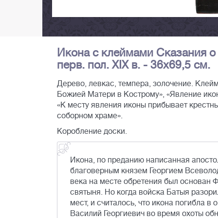
Икона с клеймами Сказания о 
перв. пол. XIX в. - 36х69,5 см.
Дерево, левкас, темпера, золочение. Клей
Божией Матери в Кострому», «Явление ико
«К месту явления иконы прибывает крестн
соборном храме».
Коробление доски.
Икона, по преданию написанная апосто
благоверным князем Георгием Всеволод
века на месте обретения был основан 
святыня. Но когда войска Батыя разори
мест, и считалось, что икона погибла в
Василий Георгиевич во время охоты обн