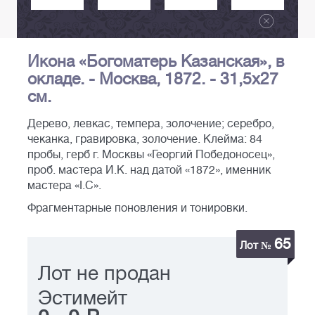
Икона «Богоматерь Казанская», в
окладе. - Москва, 1872. - 31,5х27
см.
Дерево, левкас, темпера, золочение; серебро,
чеканка, гравировка, золочение. Клейма: 84
пробы, герб г. Москвы «Георгий Победоносец»,
проб. мастера И.К. над датой «1872», именник
мастера «I.C».
Фрагментарные поновления и тонировки.
65
Лот №
Лот не продан
Эстимейт