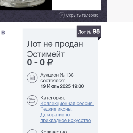
Скрыть галерею
98
 в
Лот №
,
Лот не продан
Эстимейт
0
-
0
Аукцион № 138
состоялся:
19 Июль 2025 19:00
Категория:
Коллекционная сессия.
Редкие иконы.
Декоративно-
прикладное искусство
Количество