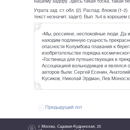
нашему задору. Здесь такая тоска, такая 
Утрата зад. ст. обл. (2). Распад. блоков (1-2
текст незначит. задет). Вып. №4 в хорошем 
«Мы, россияне, неспокойные люди. Да 
находим подлинную сущность прекрасно
опасности Колумбова плавания к берег
изобретательстве порядка космического
«Гостиница для путешествующих в прек
Ассоциацией вольнодумцев и являлся 
авторов были: Сергей Есенин, Анатоли
Кусиков, Николай Эрдман, Лев Моносзо
Предыдущий лот
г. Москва, Садовая-Кудринская, 25