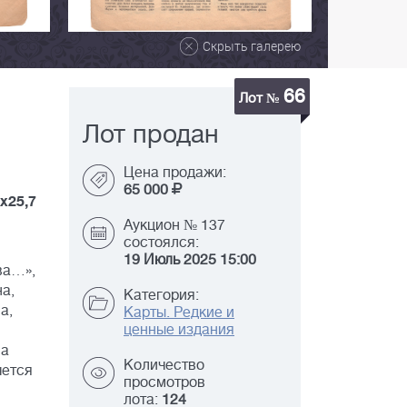
Скрыть галерею
66
Лот №
Лот продан
Цена продажи:
65 000
5х25,7
Аукцион № 137
состоялся:
19 Июль 2025 15:00
ва…»,
а,
Категория:
а,
Карты. Редкие и
ценные издания
 а
Количество
чется
просмотров
лота:
124