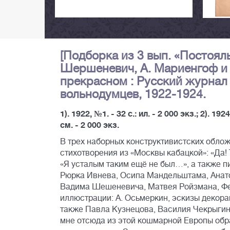
[Подборка из 3 вып. «Постоял
Шершеневич, А. Мариенгоф и 
прекрасном : Русский журнал /
вольнодумцев, 1922-1924.
1). 1922, №1. - 32 с.: ил. - 2 000 экз.; 2). 1924
см. - 2 000 экз.
В трех наборных конструктивистских обложк
стихотворения из «Москвы кабацкой»: «Да!
«Я усталым таким ещё не был…», а также 
Рюрка Ивнева, Осипа Мандельштама, Анатол
Вадима Шешеневича, Матвея Ройзмана, Ферн
иллюстрации: А. Осьмеркин, эскизы декорац
также Павла Кузнецова, Василия Чекрыгина 
мне отсюда из этой кошмарной Европы обр