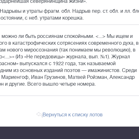
бездарнейшая северянинщина жизни».
). Надрывы и утраты фрагм. обл. Надрыв пер. ст. обл. и лл. бл
состоянии, с неб. утратами корешка.
и можно ли быть россиянам спокойными. <...> Мы ищем и
го в катастрофических сотрясениях современного духа, в
ам нового миросознания (так понимаем мы революцию), в
<...>» (Из «Не передовицы» журнала, вып. №1). Журнал
расном» выпускался с 1922 года, так называемой
одним из основных изданий поэтов — имажинистов. Среди
й Мариенгоф, Иван Грузинов, Матвей Ройзман, Александр
н и другие. Всего вышло четыре номера.
Вернуться к списку лотов