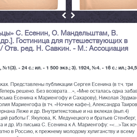
ьцы» С. Есенин, О. Мандельштам, В.
др.]. Гостиница для путешествующих в
 Отв. ред. Н. Савкин. - М.: Ассоциация
, №1(3). - 24 с.: ил. - 1 500 экз.; 3). 1924, №4. - 16 с.: ил.; 34,
ах. Представлены публикации Сергея Есенина (в т.ч. три
 Теперь решено. Без возврата…», «Мне осталась одна заба
письма Есенина к Мариенгофу и Сахарову), Николая Эрдман
ия Мариенгофа (в тч. «Ночное кафе»), Александра Таиров
ана Леже и др. Внутритекстовые и на вклеках (вып.4)
ий работы Г. Якулова, К. Медунецкого и братьев Стенберг,
и др. Из письма С. Есенина к А. Мариенгофу: «<...>Так хо
атно в Россию, к прежнему молодому хулиганству и всему