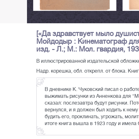
[«Да здравствует мыло душистое
Мойдодыр : Кинематограф для 
изд. - Л.; М.: Мол. гвардия, 1933
В иллюстрированной издательской обложк
Надр. корешка, обл. открепл. от блока. Книго
В дневнике К. Чуковский писал о работ
выжимать рисунки из Анненкова для "Мо
сказал: послезавтра будут рисунки. Пот
вернулся, и я должен был ходить к нем
будить его, проклинать, угрожать, молит
итоге книга вышла в 1923 году и имела 