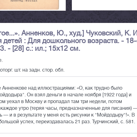
...». Анненков, Ю., худ.] Чуковский, К. И
детей : Для дошкольного возраста. - 18-
. - [28] с.: ил.; 15х12 см.
е.
торг. шт. на задн. стор. обл.
е Анненкове над иллюстрациями: «О, как трудно было
йдодыра". Он взял деньги в начале ноября [1922 года] и
ом уехал в Москву и пропадал там три недели, потом
у каждое утро (теряя часы, предназначенные для писания) 
ь — и в результате у меня есть рисунки к "Мойдодыру"!». В
большой успех, переиздавалась 21 раз. Турчинский, с. 581.