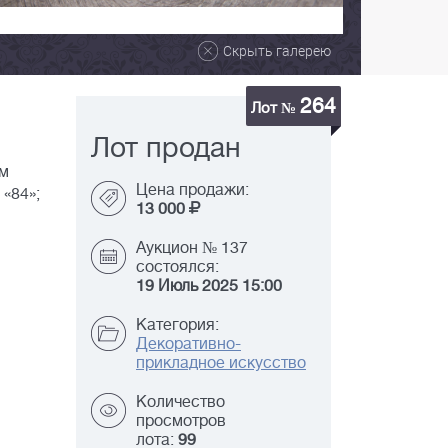
Скрыть галерею
264
Лот №
Лот продан
ем
Цена продажи:
«84»;
13 000
Аукцион № 137
состоялся:
19 Июль 2025 15:00
Категория:
Декоративно-
прикладное искусство
Количество
просмотров
лота:
99