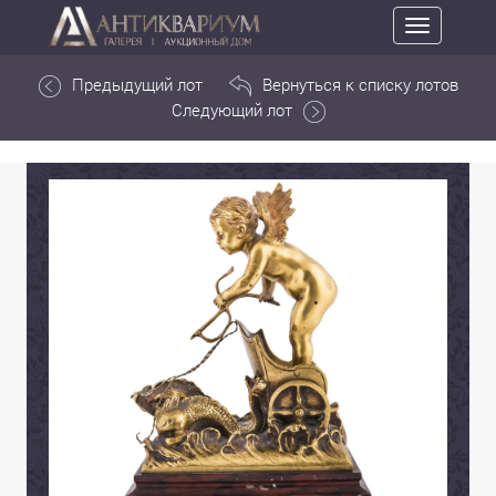
Toggle
navigation
Предыдущий лот
Вернуться к списку лотов
Следующий лот