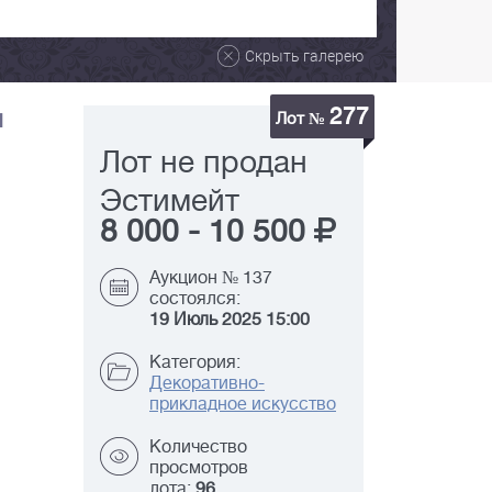
Скрыть галерею
277
и
Лот №
Лот не продан
Эстимейт
8 000
-
10 500
Аукцион № 137
состоялся:
19 Июль 2025 15:00
Категория:
Декоративно-
прикладное искусство
Количество
просмотров
лота:
96