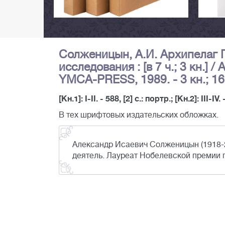
Солженицын, А.И. Архипелаг 
исследования : [в 7 ч.; 3 кн.]
YMCA-PRESS, 1989. - 3 кн.; 16
[Кн.1]: I-II. - 588, [2] с.: портр.; [Кн.2]: III-IV
В тех шрифтовых издательских обложках.
Александр Исаевич Солженицын (1918-2
деятель. Лауреат Нобелевской премии п