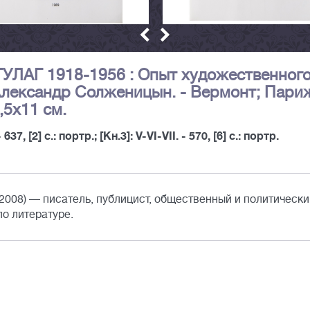
ГУЛАГ 1918-1956 : Опыт художественног
 / Александр Солженицын. - Вермонт; Пари
,5х11 см.
. - 637, [2] с.: портр.; [Кн.3]: V-VI-VII. - 570, [6] с.: портр.
008) — писатель, публицист, общественный и политически
о литературе.