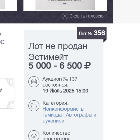
Скрыть галерею
356
о
Лот №
ж:
Лот не продан
Эстимейт
5 000
-
6 500
Аукцион № 137
состоялся:
й
19 Июль 2025 15:00
Категория:
Нонконформисты.
Тамиздат. Автографы и
рукописи
Количество
просмотров