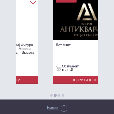
ура
Лот снят
ва,
ота:
Эстимейт:
0 - 0
перейти к лоту
Наверх