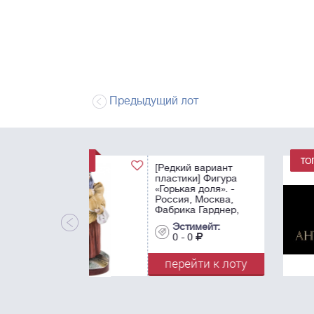
Предыдущий лот
Лот снят
Эстимейт:
0 - 0
перейти к лот