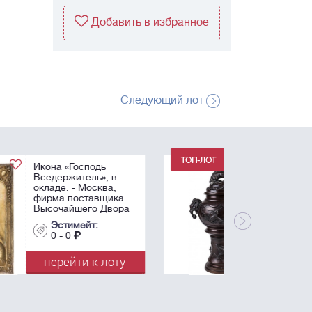
Добавить в избранное
Следующий лот
Ваза-курильница
(коро). - Китай, XIX
век. - Высота: 45 см
(с крышкой).
Эстимейт:
0 - 0
перейти к лоту