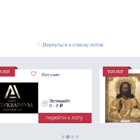
Вернуться к списку лотов
Икона «Господь
Вседержитель», в
окладе. - Москва,
фирма поставщика
Высочайшего Двора
И. Сазикова, 1853. -
Эстимейт:
26,7х22 см.
0 - 0
у
перейти к лоту