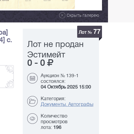
Скрыть галерею
77
ра]
Лот №
] c.
Лот не продан
Эстимейт
0
-
0
Аукцион № 139-1
состоялся:
04 Октябрь 2025 15:00
Категория:
Документы. Автографы
Количество
просмотров
лота:
196