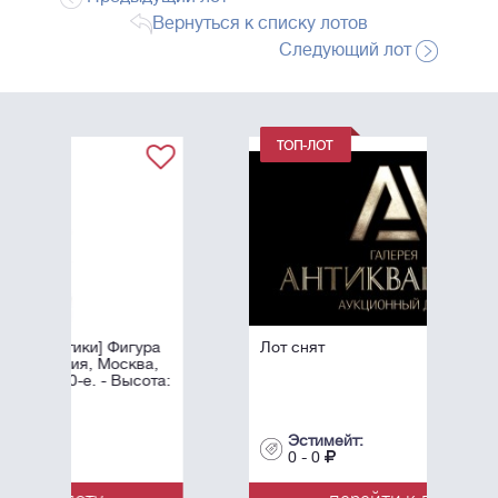
Вернуться к списку лотов
Следующий лот
гура
Лот снят
ква,
ысота:
Эстимейт:
0 - 0