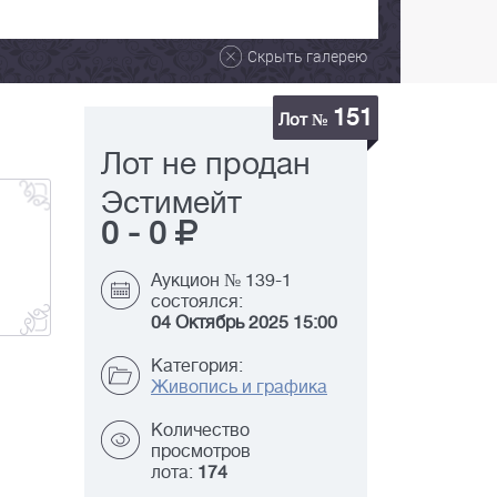
Скрыть галерею
151
Лот №
Лот не продан
Эстимейт
0
-
0
Аукцион № 139-1
состоялся:
04 Октябрь 2025 15:00
Категория:
Живопись и графика
Количество
просмотров
лота:
174