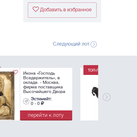
Добавить в избранное
Следующий лот
Ваза-курильница
(коро). - Китай, XIX
век. - Высота: 45 см
(с крышкой).
Эстимейт:
0 - 0
перейти к лоту