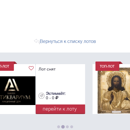
Вернуться к списку лотов
Икона «Господь
Вседержитель», в
окладе. - Москва,
фирма поставщика
Высочайшего Двора
И. Сазикова, 1853. -
Эстимейт:
26,7х22 см.
0 - 0
у
перейти к лоту