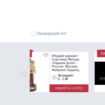
Предыдущий лот
Лот снят
Эстимейт:
0 - 0
перейти к лот