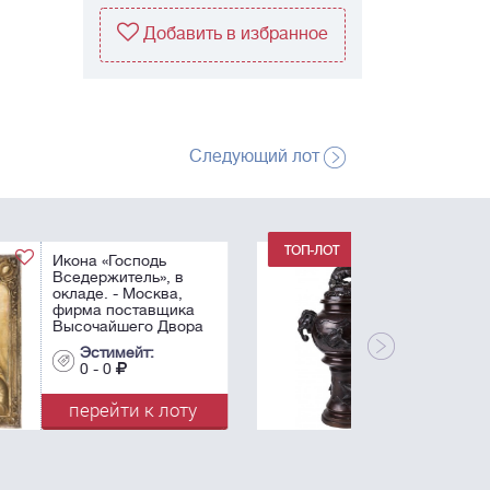
Добавить в избранное
Следующий лот
Ваза-курильница
(коро). - Китай, XIX
век. - Высота: 45 см
(с крышкой).
Эстимейт:
0 - 0
перейти к лоту