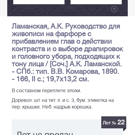
Ламанская, А.К. Руководство для
живописи на фарфоре с
прибавлением глав о действии
контраста и о выборе драпировок
и головного убора, подходящих к
тону лица / [Соч.] А.К. Ламанской.
- СПб.: тип. В.В. Комарова, 1890.
- 166, II с.; 19,7х13,2 см.
В составном переплете эпохи.
Доревол. шт. на тит. л. и с. 3, бум. этикетка на
пер. крышке. Неб. надрыв корешка.
22
Лот №