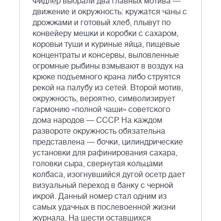
Фидлер выбрали два главных мотива —
движение и окружность: кружатся чаны с
дрожжами и готовый хлеб, плывут по
конвейеру мешки и коробки с сахаром,
коровьи туши и куриные яйца, пищевые
концентраты и консервы, выловленные
огромные рыбины взмывают в воздух на
крюке подъемного крана либо струятся
рекой на палубу из сетей. Второй мотив,
окружность, вероятно, символизирует
гармонию «полной чаши» советского
дома народов — СССР. На каждом
развороте окружность обязательна
представлена — бочки, цилиндрические
установки для рафинирования сахара,
головки сыра, свернутая кольцами
колбаса, изогнувшийся дугой осетр дает
визуальный переход в банку с черной
икрой. Данный номер стал одним из
самых удачных в послевоенной жизни
журнала. На шести оставшихся