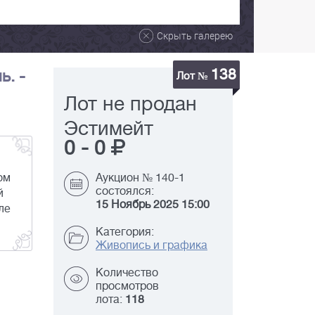
Скрыть галерею
138
ь. -
Лот №
Лот не продан
Эстимейт
0
-
0
ом
Аукцион № 140-1
состоялся:
й
15 Ноябрь 2025 15:00
ле
Категория:
Живопись и графика
Количество
просмотров
лота:
118