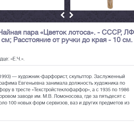
 Чайная пара «Цветок лотоса». - СССР, Л
6 см; Расстояние от ручки до края - 10 см.
це: «Е.Ч.».
1993) — художник-фарфорист, скульптор. Заслуженный
ерафима Евгеньевна занимала должность художника по
фору в тресте «Техстройстеклофарфор», а с 1935 по 1986
ровом заводе им. М.В. Ломоносова, где за пятьдесят с
ло 100 новых форм сервизов, ваз и других предметов из