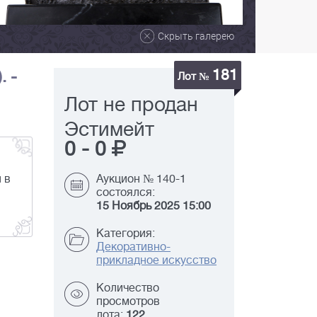
Скрыть галерею
181
. -
Лот №
Лот не продан
Эстимейт
0
-
0
 в
Аукцион № 140-1
состоялся:
15 Ноябрь 2025 15:00
Категория:
Декоративно-
прикладное искусство
Количество
просмотров
лота:
122