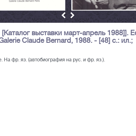
[Каталог выставки март-апрель 1988]]. E
alerie Claude Bernard, 1988. - [48] с.: ил.;
а фр. яз. (автобиография на рус. и фр. яз.).