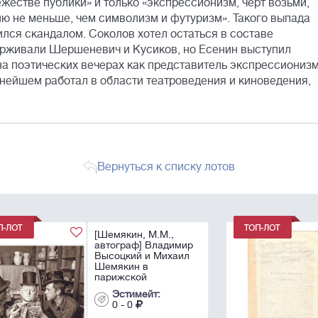
жестве публики» и только «экспрессионизм, черт возьми,
ию не меньше, чем символизм и футуризм». Такого выпада
чился скандалом. Соколов хотел остаться в составе
ерживали Шершеневич и Кусиков, но Есенин выступил
на поэтических вечерах как представитель экспрессионизм
льнейшем работал в области театроведения и киноведения,
Вернуться к списку лотов
[Редкость! ]
ир
Шинкарев, В.Н.
л
[автограф]. Митьки /
Владимир Шинкарев.
- Л.: [Самиздат],
1988. - 30 с.; 30х20
Эстимейт:
см.
0 - 0