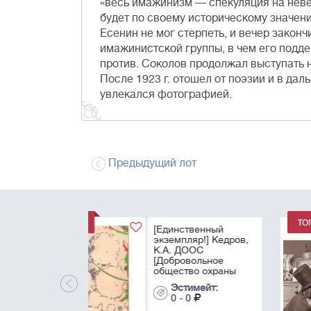
«весь имажинизм — спекуляция на неве
будет по своему историческому значен
Есенин не мог стерпеть, и вечер закон
имажинистской группы, в чем его подд
против. Соколов продолжал выступать 
После 1923 г. отошел от поэзии и в да
увлекался фотографией.
Предыдущий лот
[Шемякин, М.М.,
автограф] Владим
Высоцкий и Михаи
Шемякин в
парижской
мастерской
Эстимейт:
художника. 1977.
0 - 0
Фотограф - Патрик