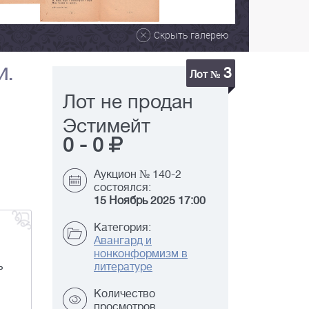
Скрыть галерею
3
И.
Лот №
Лот не продан
Эстимейт
0
-
0
Аукцион № 140-2
состоялся:
15 Ноябрь 2025 17:00
Категория:
Авангард и
нонконформизм в
ь
литературе
Количество
просмотров