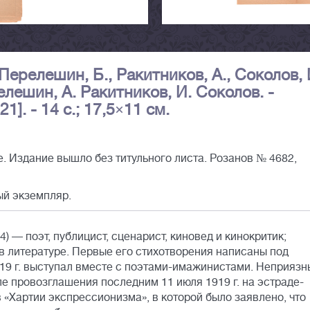
ерелешин, Б., Ракитников, А., Соколов, 
елешин, А. Ракитников, И. Соколов. -
21]. - 14 с.; 17,5×11 см.
 Издание вышло без титульного листа. Розанов № 4682,
ый экземпляр.
 — поэт, публицист, сценарист, киновед и кинокритик;
в литературе. Первые его стихотворения написаны под
19 г. выступал вместе с поэтами-имажинистами. Неприязн
ле провозглашения последним 11 июля 1919 г. на эстраде-
«Хартии экспрессионизма», в которой было заявлено, что