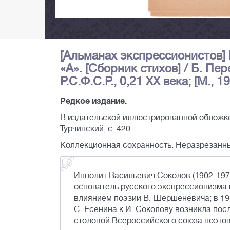
[Альманах экспрессионистов] П
«А». [Сборник стихов] / Б. Пер
Р.С.Ф.С.Р., 0,21 ХХ века; [М., 19
Редкое издание.
В издательской иллюстрированной обложке.
Турчинский, с. 420.
Коллекционная сохранность. Неразрезанн
Ипполит Васильевич Соколов (1902-1974)
основатель русского экспрессионизма 
влиянием поэзии В. Шершеневича; в 19
С. Есенина к И. Соколову возникла пос
столовой Всероссийского союза поэтов 