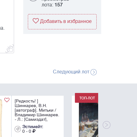
лота:
157
Добавить в избранное
а.
Следующий лот
[Дарственная
надпись актрисе Л.М.
Гурченко] Тихомиров,
В.И. «Матрос на
крыше». - 1986.
Холст, масло. - 60х46
Эстимейт:
см.
0 - 0