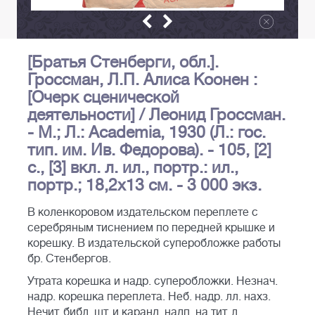
[Братья Стенберги, обл.].
Гроссман, Л.П. Алиса Коонен :
[Очерк сценической
деятельности] / Леонид Гроссман.
- М.; Л.: Academia, 1930 (Л.: гос.
тип. им. Ив. Федорова). - 105, [2]
с., [3] вкл. л. ил., портр.: ил.,
портр.; 18,2х13 см. - 3 000 экз.
В коленкоровом издательском переплете с
серебряным тиснением по передней крышке и
корешку. В издательской суперобложке работы
бр. Стенбергов.
Утрата корешка и надр. суперобложки. Незнач.
надр. корешка переплета. Неб. надр. лл. нахз.
Нечит. библ. шт. и каранд. надп. на тит. л.