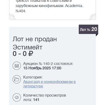
трехсот плакатов к советским и
зарубежным кинофильмам. Academia.
№404.
20
Лот №
Лот не продан
Эстимейт
0
-
0
Аукцион № 140-2 состоялся:
15 Ноябрь 2025 17:00
Категория:
Авангард и нонконформизм в
литературе
Количество просмотров
лота:
141