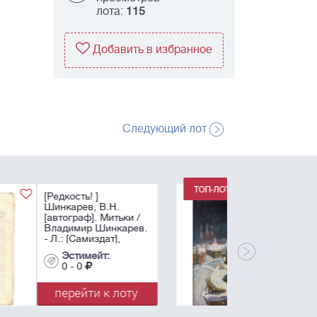
лота:
115
Добавить в избранное
Следующий лот
[Дарственная
надпись актрисе Л.М.
Гурченко] Тихомиров,
В.И. «Матрос на
крыше». - 1986.
Холст, масло. - 60х46
Эстимейт:
см.
0 - 0
перейти к лоту