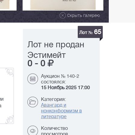
Скрыть галерею
65
Лот №
Лот не продан
Эстимейт
0
-
0
Аукцион № 140-2
состоялся:
15 Ноябрь 2025 17:00
ми
Категория:
Авангард и
а
нонконформизм в
литературе
Количество
просмотров