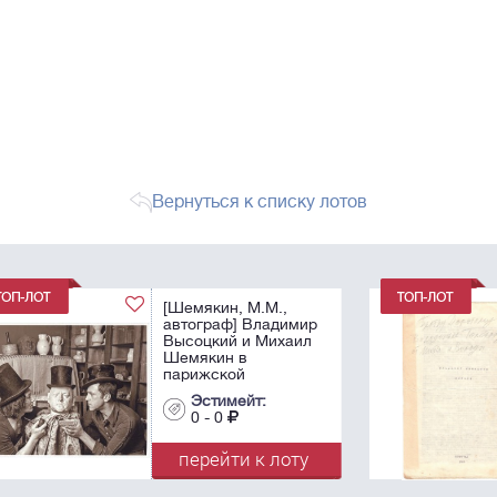
Вернуться к списку лотов
[Редкость! ]
ир
Шинкарев, В.Н.
л
[автограф]. Митьки /
Владимир Шинкарев.
- Л.: [Самиздат],
1988. - 30 с.; 30х20
Эстимейт:
см.
0 - 0
...
у
перейти к лоту