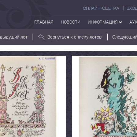
ОНЛАЙН-ОЦЕНКА
ВХО
ГЛАВНАЯ
НОВОСТИ
ИНФОРМАЦИЯ
АУ
дыдущий лот
Вернуться к списку лотов
Следующий