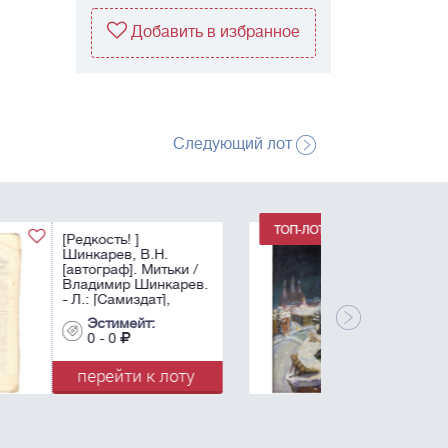
Добавить в избранное
Следующий лот
[Дарственная
надпись актрисе Л.М.
Гурченко] Тихомиров,
В.И. «Матрос на
крыше». - 1986.
Холст, масло. - 60х46
Эстимейт:
см.
0 - 0
перейти к лоту