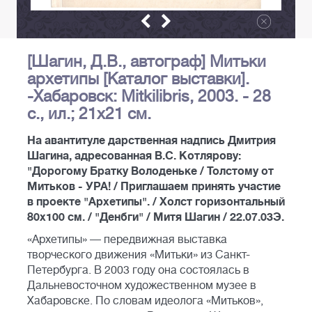
[Шагин, Д.В., автограф] Митьки
архетипы [Каталог выставки].
-Хабаровск: Mitkilibris, 2003. - 28
с., ил.; 21х21 см.
На авантитуле дарственная надпись Дмитрия
Шагина, адресованная В.С. Котлярову:
"Дорогому Братку Володеньке / Толстому от
Митьков - УРА! / Приглашаем принять участие
в проекте "Архетипы". / Холст горизонтальный
80х100 см. / "Денбги" / Митя Шагин / 22.07.03Э.
«Архетипы» — передвижная выставка
творческого движения «Митьки» из Санкт-
Петербурга. В 2003 году она состоялась в
Дальневосточном художественном музее в
Хабаровске. По словам идеолога «Митьков»,