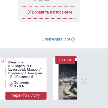
Добавить в избранное
Следующий лот
[Дарственная
надпись актрисе Л.М.
Гурченко] Тихомиров,
В.И. «Матрос на
крыше». - 1986.
Холст, масло. - 60х46
Эстимейт:
см.
0 - 0
перейти к лоту