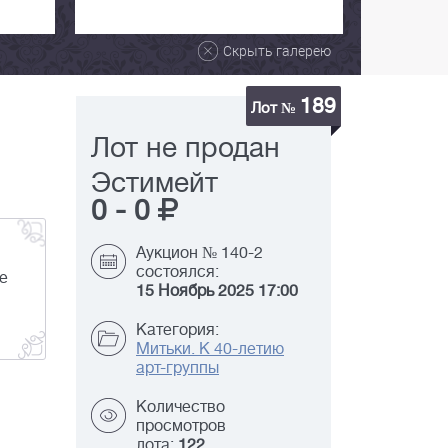
Скрыть галерею
189
Лот №
Лот не продан
Эстимейт
0
-
0
Аукцион № 140-2
состоялся:
е
15 Ноябрь 2025 17:00
Категория:
Митьки. К 40-летию
арт-группы
Количество
просмотров
лота:
122