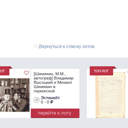
Вернуться к списку лотов
[Редкость! ]
ир
Шинкарев, В.Н.
л
[автограф]. Митьки /
Владимир Шинкарев.
- Л.: [Самиздат],
1988. - 30 с.; 30х20
Эстимейт:
см.
0 - 0
...
у
перейти к лоту