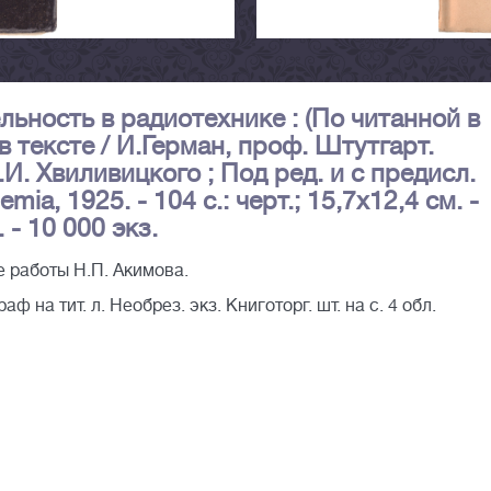
льность в радиотехнике : (По читанной в
в тексте / И.Герман, проф. Штутгарт.
С.И. Хвиливицкого ; Под ред. и с предисл.
mia, 1925. - 104 с.: черт.; 15,7х12,4 см. -
 - 10 000 экз.
 работы Н.П. Акимова.
 на тит. л. Необрез. экз. Книготорг. шт. на с. 4 обл.