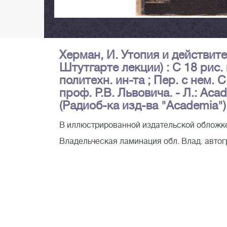
Херман, И. Утопия и действите
Штутгарте лекции) : С 18 рис. 
политехн. ин-та ; Пер. с нем. 
проф. Р.В. Львовича. - Л.: Acade
(Радиоб-ка изд-ва "Academia").
В иллюстрированной издательской обложке
Владельческая ламинация обл. Влад. автограф