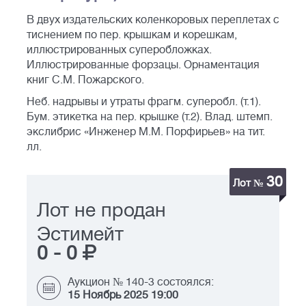
В двух издательских коленкоровых переплетах с
тиснением по пер. крышкам и корешкам,
иллюстрированных суперобложках.
Иллюстрированные форзацы. Орнаментация
книг С.М. Пожарского.
Неб. надрывы и утраты фрагм. суперобл. (т.1).
Бум. этикетка на пер. крышке (т.2). Влад. штемп.
экслибрис «Инженер М.М. Порфирьев» на тит.
лл.
30
Лот №
Лот не продан
Эстимейт
0
-
0
Аукцион № 140-3 состоялся:
15 Ноябрь 2025 19:00