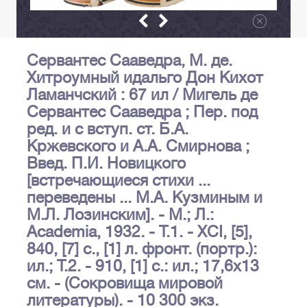
Сервантес Сааведра, М. де.
Хитроумный идальго Дон Кихот
Ламанчский : 67 ил / Мигель де
Сервантес Сааведра ; Пер. под
ред. и с вступ. ст. Б.А.
Кржевского и А.А. Смирнова ;
Введ. П.И. Новицкого
[встречающиеся стихи ...
переведены ... М.А. Кузминым и
М.Л. Лозинским]. - М.; Л.:
Academia, 1932. - Т.1. - XCI, [5],
840, [7] с., [1] л. фронт. (портр.):
ил.; Т.2. - 910, [1] с.: ил.; 17,6х13
см. - (Сокровища мировой
литературы). - 10 300 экз.