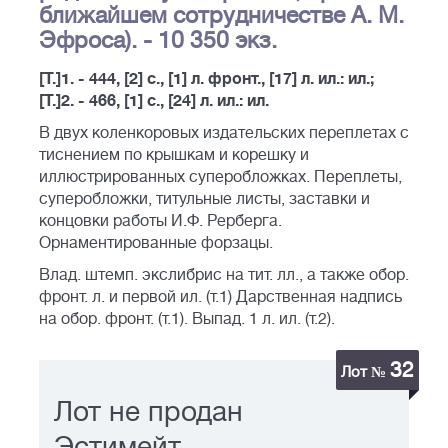
ближайшем сотрудничестве А. М.
Эфроса). - 10 350 экз.
[Т.]1. - 444, [2] с., [1] л. фронт., [17] л. ил.: ил.;
[Т.]2. - 466, [1] с., [24] л. ил.: ил.
В двух коленкоровых издательских переплетах с
тиснением по крышкам и корешку и
иллюстрированных суперобложках. Переплеты,
суперобложки, титульные листы, заставки и
концовки работы И.Ф. Рерберга.
Орнаментированные форзацы.
Влад. штемп. экслибрис на тит. лл., а также обор.
фронт. л. и первой ил. (т.1) Дарственная надпись
на обор. фронт. (т.1). Выпад. 1 л. ил. (т.2).
32
Лот №
Лот не продан
Эстимейт