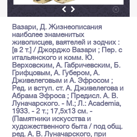
Вазари, Д. Жизнеописания
наиболее знаменитых
живописцев, ваятелей и зодчих :
[в 2 т.] / Джорджо Вазари ; Пер. с
итальянского и комм. Ю.
Верховским, А. Габричевским, Б.
Грифцовым, А. Губером, А.
Дживелеговым и А. Эфросом ;
Ред. и вступ. ст. А. Дживелегова и
Абрама Эфроса ; Предисл. А. В.
Луначарского. - М.; Л.: Academia,
1933. - 2 т.; 17,5х13 см. -
(Памятники искусства и
художественного быта / под общ.
ред. А. В. Луначарского, при