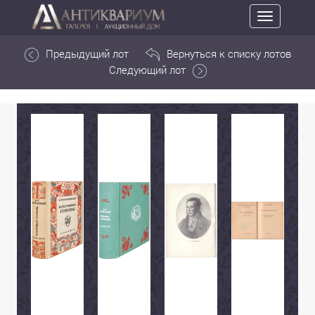
Toggle
navigation
Предыдущий лот
Вернуться к списку лотов
Следующий лот