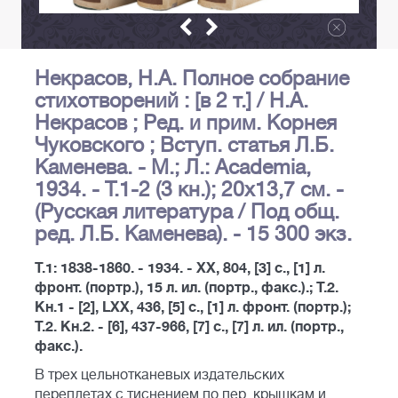
Некрасов, Н.А. Полное собрание
стихотворений : [в 2 т.] / Н.А.
Некрасов ; Ред. и прим. Корнея
Чуковского ; Вступ. статья Л.Б.
Каменева. - М.; Л.: Academia,
1934. - Т.1-2 (3 кн.); 20х13,7 см. -
(Русская литература / Под общ.
ред. Л.Б. Каменева). - 15 300 экз.
Т.1: 1838-1860. - 1934. - XX, 804, [3] с., [1] л.
фронт. (портр.), 15 л. ил. (портр., факс.).; Т.2.
Кн.1 - [2], LXX, 436, [5] с., [1] л. фронт. (портр.);
Т.2. Кн.2. - [6], 437-966, [7] c., [7] л. ил. (портр.,
факс.).
В трех цельнотканевых издательских
переплетах с тиснением по пер. крышкам и