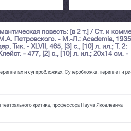
нтическая повесть: [в 2 т.] / Ст. и комме
М.А. Петровского. - М.-Л.: Academia, 1935.
ик. - XLVII, 465, [3] c., [10] л. ил.; Т. 2:
т. - 477, [2] c., [10] л. ил.; 20х14 см. -
переплетах и суперобложках. Суперобложка, переплет и ри
и театрального критика, профессора Наума Яковлевича