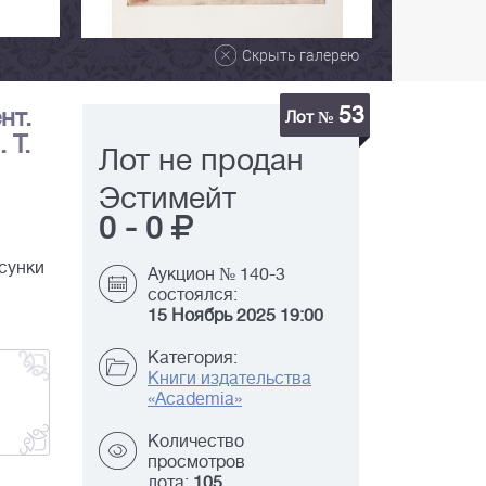
Скрыть галерею
53
нт.
Лот №
 Т.
Лот не продан
Эстимейт
0
-
0
сунки
Аукцион № 140-3
состоялся:
15 Ноябрь 2025 19:00
Категория:
Книги издательства
«Academia»
Количество
просмотров
лота:
105