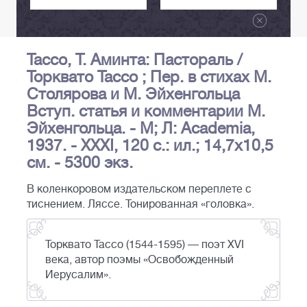
Тассо, Т. Аминта: Пастораль /
Торквато Тассо ; Пер. в стихах М.
Столярова и М. Эйхенгольца
Вступ. статья и комментарии М.
Эйхенгольца. - М; Л: Academia,
1937. - XXXI, 120 с.: ил.; 14,7х10,5
см. - 5300 экз.
В коленкоровом издательском переплете с
тиснением. Ляссе. Тонированная «головка».
Торквато Тассо (1544-1595) — поэт XVI
века, автор поэмы «Освобожденный
Иерусалим».