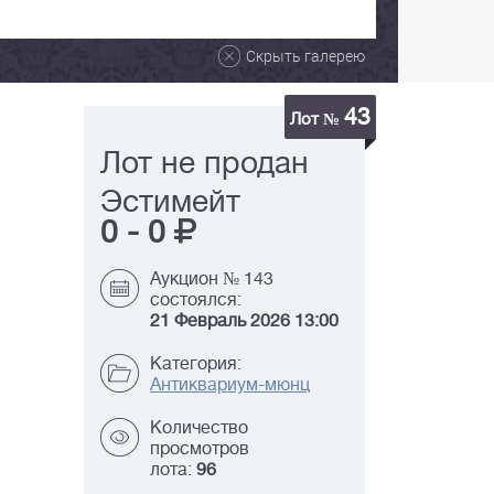
Скрыть галерею
43
Лот №
Лот не продан
Эстимейт
0
-
0
Аукцион № 143
состоялся:
21 Февраль 2026 13:00
Категория:
Антиквариум-мюнц
Количество
просмотров
лота:
96