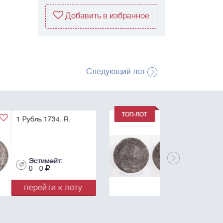
Добавить в избранное
Следующий лот
1 Рубль 1742. С.П.Б.
AU 53.
Эстимейт:
0 - 0
перейти к лоту