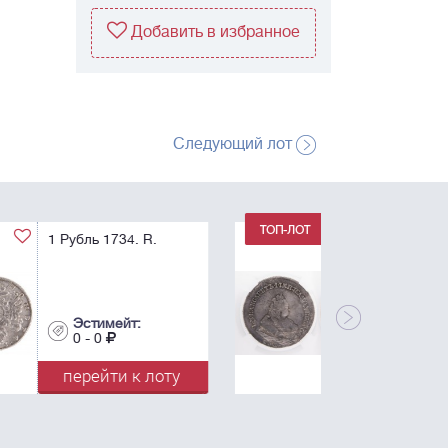
Добавить в избранное
Следующий лот
1 Рубль 1742. С.П.Б.
AU 53.
Эстимейт:
0 - 0
перейти к лоту