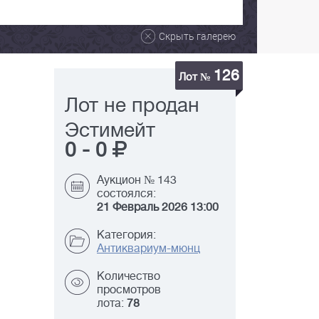
Скрыть галерею
126
Лот №
Лот не продан
Эстимейт
0
-
0
Аукцион № 143
состоялся:
21 Февраль 2026 13:00
Категория:
Антиквариум-мюнц
Количество
просмотров
лота:
78