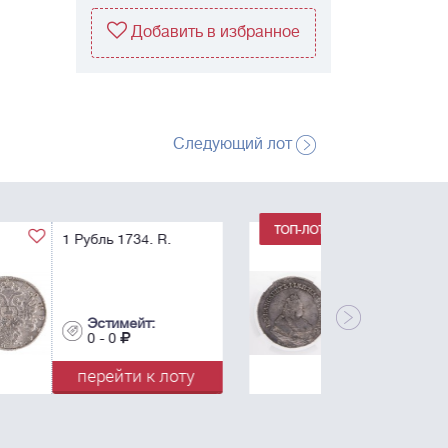
Добавить в избранное
Следующий лот
1 Рубль 1742. С.П.Б.
AU 53.
Эстимейт:
0 - 0
перейти к лоту