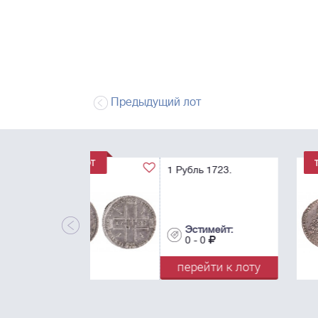
Предыдущий лот
1 Рубль 1728. R1.
"ПЕРТЬ".
Эстимейт:
0 - 0
перейти к лот