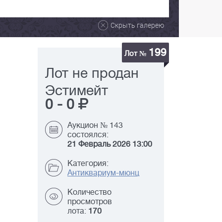
Скрыть галерею
199
Лот №
Лот не продан
Эстимейт
0
-
0
Аукцион № 143
состоялся:
21 Февраль 2026 13:00
Категория:
Антиквариум-мюнц
Количество
просмотров
лота:
170