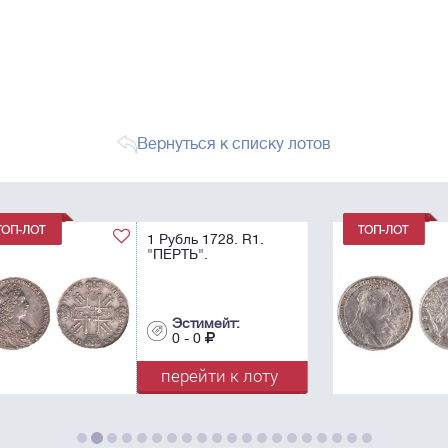
Вернуться к списку лотов
1 Рубль 1734. R.
Эстимейт:
0 - 0
у
перейти к лоту